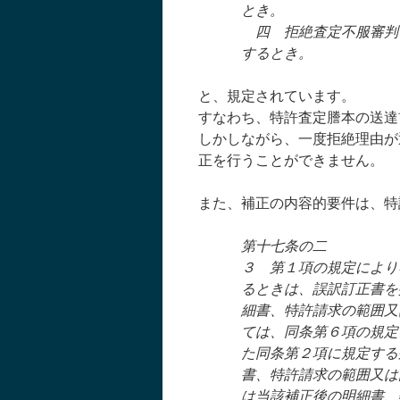
とき。
四 拒絶査定不服審判
するとき。
と、規定されています。
すなわち、特許査定謄本の送達
しかしながら、一度拒絶理由が
正を行うことができません。
また、補正の内容的要件は、特
第十七条の二
３ 第１項の規定により
るときは、誤訳訂正書を
細書、特許請求の範囲又
ては、同条第６項の規定
た同条第２項に規定する
書、特許請求の範囲又は
は当該補正後の明細書、