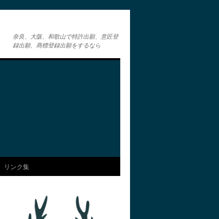
奈良、大阪、和歌山で特許出願、意匠登
録出願、商標登録出願をするなら
リンク集