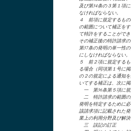
及び第34条の３第１項
なければならない。
４ 前項に規定するもの
の範囲について補正をす
て特許をすることができ
その補正後の特許請求の
第37条の発明の単一性
にしなければならない。
５ 前２項に規定するも
る場合（同項第１号に掲
の２の規定による通知を
いてする補正は、次に掲
一 第36条第５項に規
二 特許請求の範囲の減
発明を特定するために必
該請求項に記載された発
業上の利用分野及び解決
三 誤記の訂正