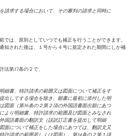
を請求する場合において、その審判の請求と同時に
前では、原則としていつでも補正を行うことができます。
通知された後は、１号から４号に規定された期間にしか補
許法第17条の２で、
明細書、特許請求の範囲又は図面について補正をす
提出してする場合を除き、願書に最初に添付した明
は図面（第36条の２第２項の外国語書面出願にあつ
により明細書、特許請求の範囲及び図面とみなされ
外国語書面の翻訳文（誤訳訂正書を提出して明細
図面について補正をした場合にあつては、翻訳文又
特許請求の範囲若しくは図面）。第34条の２第１項