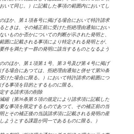
において同じ。）に記載した事項の範囲内においてし
のほか、第１項各号に掲げる場合において特許請求
るときは、その補正前に受けた拒絶理由通知におい
ないものか否かについての判断が示された発明と、
範囲に記載される事項により特定される発明とが、
の要件を満たす一群の発明に該当するものとなるよう
ののほか、第１項第１号、第３号及び第４号に掲げ
げる場合にあつては、拒絶理由通知と併せて第50条
受けた場合に限る。）において特許請求の範囲につ
げる事項を目的とするものに限る。
定する請求項の削除
縮（第36条第５項の規定により請求項に記載した
要な事項を限定するものであつて、その補正前の当
明とその補正後の当該請求項に記載される発明の産
しようとする課題が同一であるものに限る。）