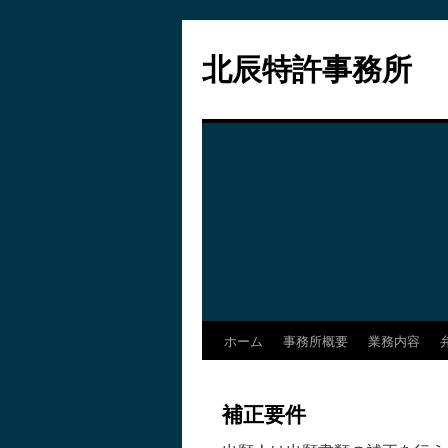
コ
ン
北辰特許事務所
テ
ン
ツ
へ
ス
キ
ッ
プ
ホーム
事務所概要
業務内容
補正要件