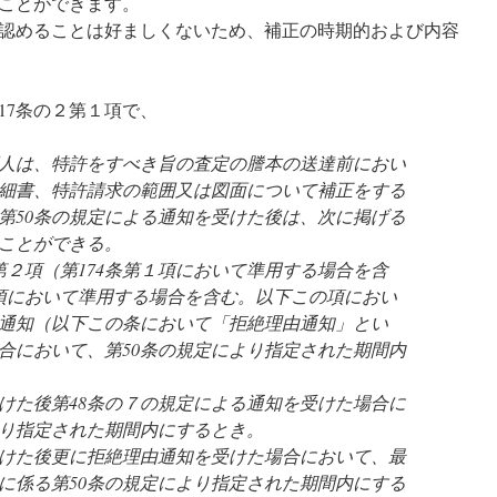
ことができます。
認めることは好ましくないため、補正の時期的および内容
17条の２第１項で、
人は、特許をすべき旨の査定の謄本の送達前におい
細書、特許請求の範囲又は図面について補正をする
第50条の規定による通知を受けた後は、次に掲げる
ことができる。
第２項（第174条第１項において準用する場合を含
２項において準用する場合を含む。以下この項におい
通知（以下この条において「拒絶理由通知」とい
合において、第50条の規定により指定された期間内
た後第48条の７の規定による通知を受けた場合に
り指定された期間内にするとき。
けた後更に拒絶理由通知を受けた場合において、最
に係る第50条の規定により指定された期間内にする