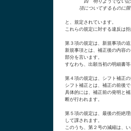
四 明りようでない記
項についてするものに限
と、規定されています。
これらの規定に対する違反は拒
第３項の規定は、新規事項の追
新規事項とは、補正後の内容の
部分を言います。
すなわち、出願当初の明細書等
第４項の規定は、シフト補正の
シフト補正とは、補正の前後で
具体的には、補正前の発明と補
断が行われます。
第５項の規定は、最後の拒絶理
して課されます。
このうち、第２号の減縮は、い