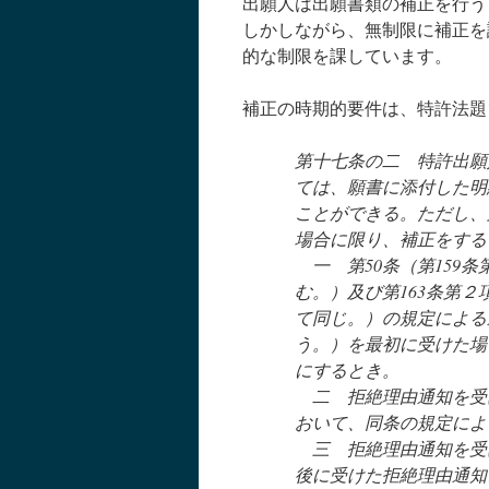
出願人は出願書類の補正を行う
しかしながら、無制限に補正を
的な制限を課しています。
補正の時期的要件は、特許法題
第十七条の二 特許出願
ては、願書に添付した明
ことができる。ただし、
場合に限り、補正をする
一 第50条（第159条
む。）及び第163条第
て同じ。）の規定による
う。）を最初に受けた場
にするとき。
二 拒絶理由通知を受け
おいて、同条の規定によ
三 拒絶理由通知を受
後に受けた拒絶理由通知