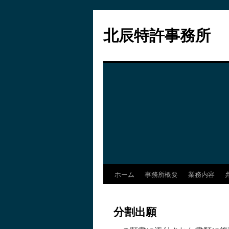
コ
ン
北辰特許事務所
テ
ン
ツ
へ
ス
キ
ッ
プ
ホーム
事務所概要
業務内容
分割出願