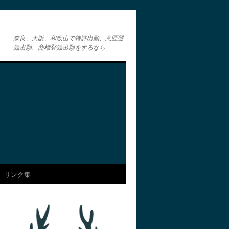
奈良、大阪、和歌山で特許出願、意匠登
録出願、商標登録出願をするなら
リンク集