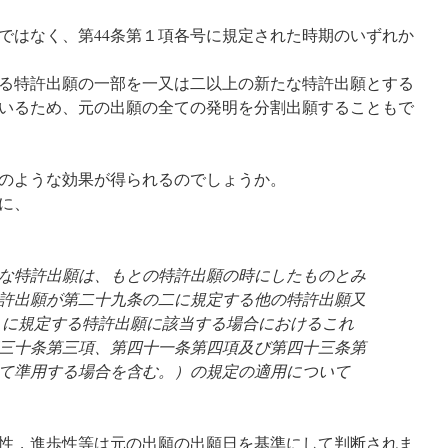
ではなく、第44条第１項各号に規定された時期のいずれか
る特許出願の一部を一又は二以上の新たな特許出願とする
いるため、元の出願の全ての発明を分割出願することもで
のような効果が得られるのでしょうか。
に、
な特許出願は、もとの特許出願の時にしたものとみ
許出願が第二十九条の二に規定する他の特許出願又
 に規定する特許出願に該当する場合におけるこれ
三十条第三項、第四十一条第四項及び第四十三条第
て準用する場合を含む。）の規定の適用について
性，進歩性等は元の出願の出願日を基準にして判断されま