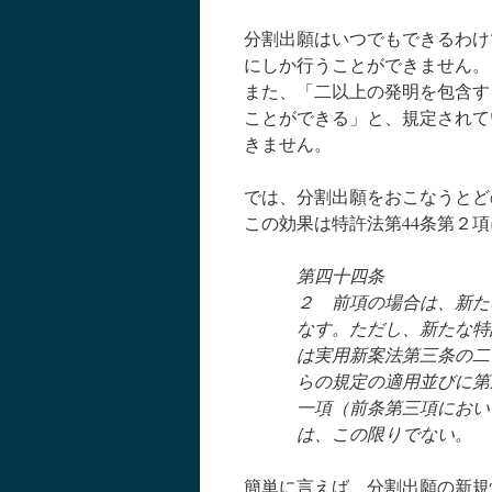
分割出願はいつでもできるわけ
にしか行うことができません。
また、「二以上の発明を包含す
ことができる」と、規定されて
きません。
では、分割出願をおこなうとど
この効果は特許法第44条第２項
第四十四条
２ 前項の場合は、新た
なす。ただし、新たな特
は実用新案法第三条の二
らの規定の適用並びに第
一項（前条第三項におい
は、この限りでない。
簡単に言えば、分割出願の新規