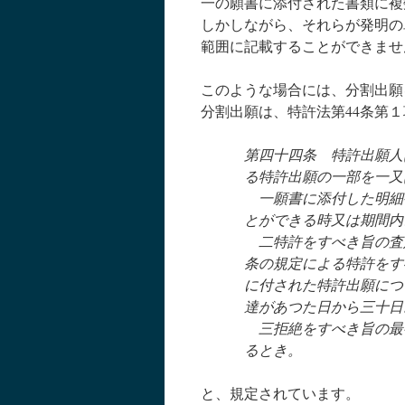
一の願書に添付された書類に複
しかしながら、それらが発明の
範囲に記載することができませ
このような場合には、分割出願
分割出願は、特許法第44条第
第四十四条 特許出願人
る特許出願の一部を一又
一願書に添付した明細
とができる時又は期間内
二特許をすべき旨の査
条の規定による特許をす
に付された特許出願につ
達があつた日から三十日
三拒絶をすべき旨の最
るとき。
と、規定されています。