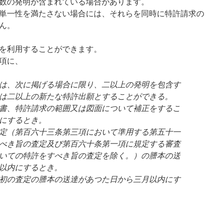
数の発明が含まれている場合があります。
単一性を満たさない場合には、それらを同時に特許請求の
ん。
を利用することができます。
１項に、
は、次に掲げる場合に限り、二以上の発明を包含す
は二以上の新たな特許出願とすることができる。
書、特許請求の範囲又は図面について補正をするこ
にするとき。
定（第百六十三条第三項において準用する第五十一
べき旨の査定及び第百六十条第一項に規定する審査
いての特許をすべき旨の査定を除く。）の謄本の送
以内にするとき。
初の査定の謄本の送達があつた日から三月以内にす